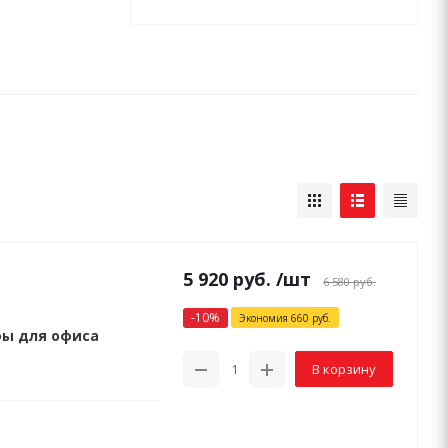
5 920
руб.
/шт
6 580
руб.
-
10
%
Экономия
660
руб.
фы для офиса
В корзину