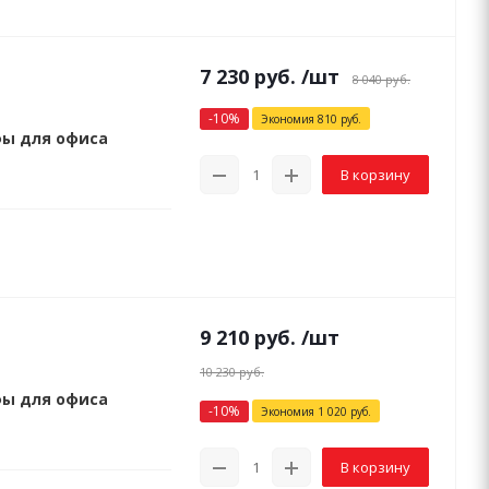
7 230
руб.
/шт
8 040
руб.
-
10
%
Экономия
810
руб.
фы для офиса
В корзину
9 210
руб.
/шт
10 230
руб.
фы для офиса
-
10
%
Экономия
1 020
руб.
В корзину