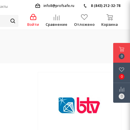
info8@profsafe.ru
8 (843) 212-32-78
акты
Войти
Сравнение
Отложено
Корзина
0
0
0