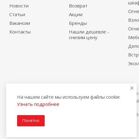
шка
Новости
Возврат
Огне
Статьи
Акции
Взло
Вакансии
Бренды
Огне
Контакты
Нашли дешевле -
снизим цену
Меб
Деп
Вст
Экск
Вся представленная на сайте информация, касающаяся те
На нашем сайте мы используем файлы cookie
условиях не является публичной офертой, определяемой
Узнать подробнее
2014-2026 © Интернет магазин сейфов и металлической
Понятно