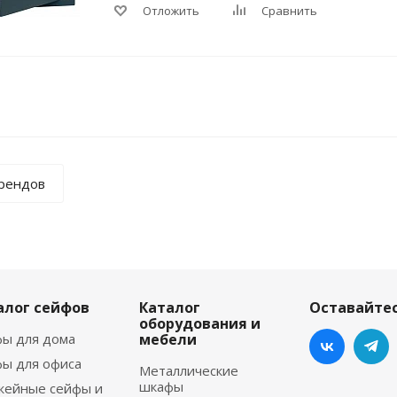
Отложить
Сравнить
брендов
алог сейфов
Каталог
Оставайтес
оборудования и
ы для дома
мебели
ы для офиса
Металлические
шкафы
жейные сейфы и