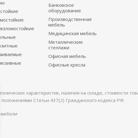
фы
Банковское
оборудование
стойкие
Производственная
мостойкие
мебель
взломостойкие
Медицинская мебель
ельные
Металлические
озитные
стеллажи
раиваемые
Офисная мебель
люзивные
Офисные кресла
хнических характеристик, наличия на складе, стоимости то
 положениями Статьи 437(2) Гражданского кодекса РФ.
 мебели